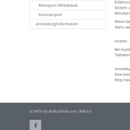
Erfahrun
Rehasport-Wirbelsäule
Dozent u
Minuten. 
Koronarsport
Wenn Sie
Anmeldung/Information
dann, wen
Kosten.
Bei Auss
Teilnehm
Anmeldu
Eine Anm
http://w
(c) MTV Groß-Buchholz von 1898 e.V.