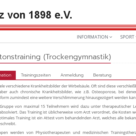
INFORMATION
SPORT
tonstraining (Trockengymnastik)
mation
Trainingszeiten
Anmeldung
Beratung
viele verschiedene Krankheitsbilder der Wirbelsäule. Oft sind diese versch
aber auch chronische Krankheitsbilder, wie z.B. Osteoporose, bei de
sform zumindest eine weitere Verschlimmerung hinausgezögert werden kan
 Gruppe von maximal 15 Teilnehmern wird dazu unter therapeutischer Le
 absolviert. Das Training ist üblicherweise vom Arzt verordnet, die Kost
optimales Training ist ein Attest vom behandelnden Arzt, welches alle be
schreibt.
pen werden von Physiotherapeuten und medizinischen Trainingstherape