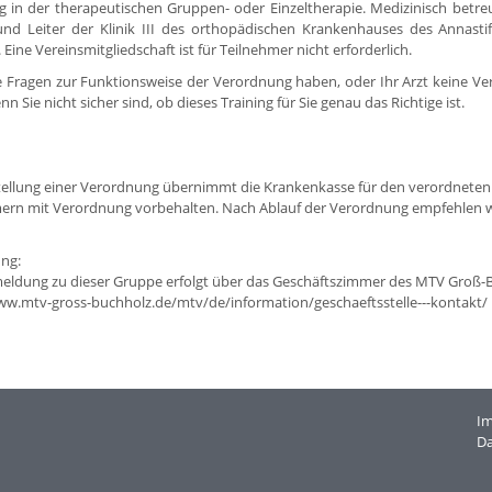
g in der therapeutischen Gruppen- oder Einzeltherapie. Medizinisch betreu
nd Leiter der Klinik III des orthopädischen Krankenhauses des Annasti
Eine Vereinsmitgliedschaft ist für Teilnehmer nicht erforderlich.
 Fragen zur Funktionsweise der Verordnung haben, oder Ihr Arzt keine Ve
n Sie nicht sicher sind, ob dieses Training für Sie genau das Richtige ist.
tellung einer Verordnung übernimmt die Krankenkasse für den verordneten 
ern mit Verordnung vorbehalten. Nach Ablauf der Verordnung empfehlen wir 
ng:
eldung zu dieser Gruppe erfolgt über das Geschäftszimmer des MTV Groß-
ww.mtv-gross-buchholz.de/mtv/de/information/geschaeftsstelle---kontakt/
I
Da