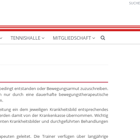
SUCHE
TENNISHALLE
MITGLIEDSCHAFT
leißbedingt entstanden oder Bewegungsarmut zuzuschreiben.
nen nur durch eine dauerhafte bewegungstherapeutische
n.
itung ein dem jeweiligen Krankheitsbild entsprechendes
en werden damit von der Krankenkasse übernommen. Wichtig
kannten Krankheitsbilder und durchgeführten Behandlungen
uten geleitet. Die Trainer verfügen über langjährige