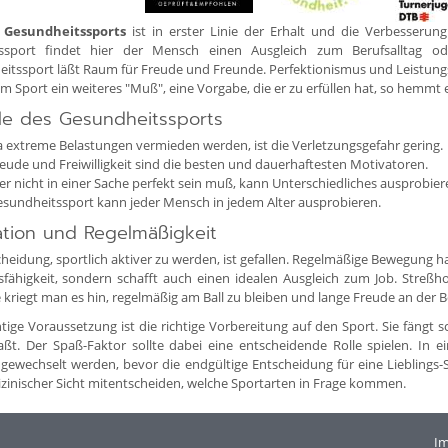
s Gesundheitssports
ist in erster Linie der Erhalt und die Verbesserung
ssport findet hier der Mensch einen Ausgleich zum Berufsalltag oder
itssport läßt Raum für Freude und Freunde. Perfektionismus und Leistungsdr
m Sport ein weiteres "Muß", eine Vorgabe, die er zu erfüllen hat, so hemmt 
ile des Gesundheitssports
 extreme Belastungen vermieden werden, ist die Verletzungsgefahr gering.
eude und Freiwilligkeit sind die besten und dauerhaftesten Motivatoren.
r nicht in einer Sache perfekt sein muß, kann Unterschiedliches ausprobier
sundheitssport kann jeder Mensch in jedem Alter ausprobieren.
ation und Regelmäßigkeit
heidung, sportlich aktiver zu werden, ist gefallen. Regelmäßige Bewegung hat
sfähigkeit, sondern schafft auch einen idealen Ausgleich zum Job. Streß
 kriegt man es hin, regelmäßig am Ball zu bleiben und lange Freude an der
htige Voraussetzung ist die richtige Vorbereitung auf den Sport. Sie fängt 
ßt. Der Spaß-Faktor sollte dabei eine entscheidende Rolle spielen. In e
 gewechselt werden, bevor die endgültige Entscheidung für eine Lieblings-Sp
zinischer Sicht mitentscheiden, welche Sportarten in Frage kommen.
I