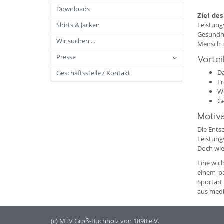
Downloads
Ziel de
Shirts & Jacken
Leistung
Gesundhe
Wir suchen ...
Mensch i
Presse
Vorte
Da
Geschäftsstelle / Kontakt
Fr
We
Ge
Motiv
Die Entsc
Leistung
Doch wie
Eine wic
einem pa
Sportart
aus medi
(c) MTV Groß-Buchholz von 1898 e.V.